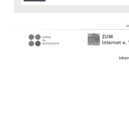
i
Infor