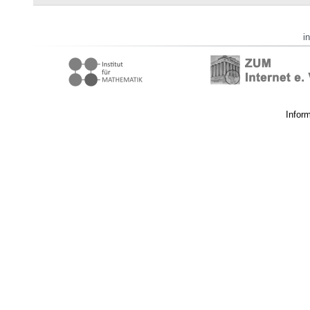
i
Infor