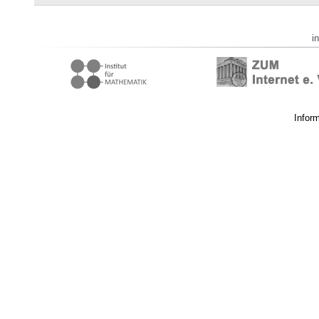
i
Infor