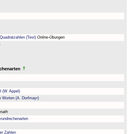
Quadratzahlen (Test)
Online-Übungen
n
echenarten
l (W. Appel)
n Worten (A. Dorfmayr)
lmath
Grundrechenarten
er Zahlen