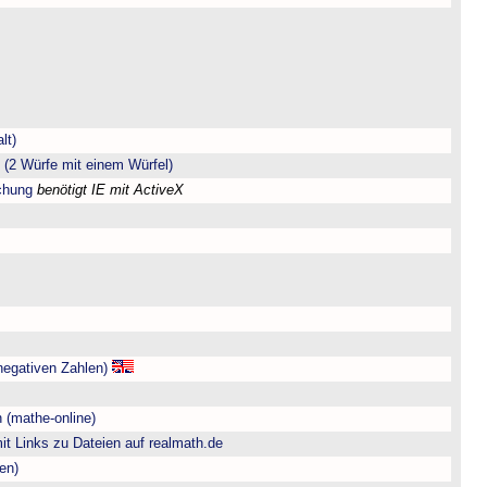
lt)
(2 Würfe mit einem Würfel)
chung
benötigt IE mit ActiveX
negativen Zahlen)
 (mathe-online)
t Links zu Dateien auf realmath.de
en)