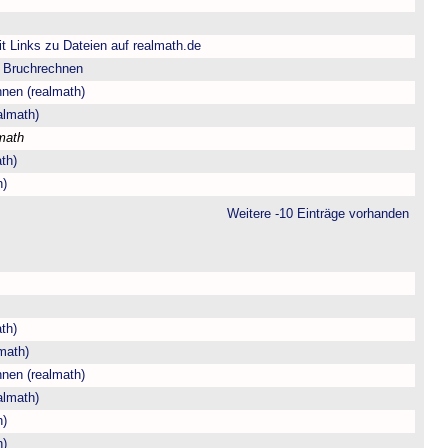
t Links zu Dateien auf realmath.de
m Bruchrechnen
hnen (realmath)
almath)
math
th)
h)
Weitere -10 Einträge vorhanden
th)
math)
hnen (realmath)
almath)
h)
h)