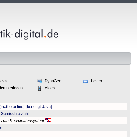
Java
DynaGeo
Lesen
Herunterladen
Video
(mathe-online) [benötigt Java]
 Gemischte Zahl
l zum Koordinatensystem
n