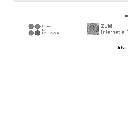
i
Infor