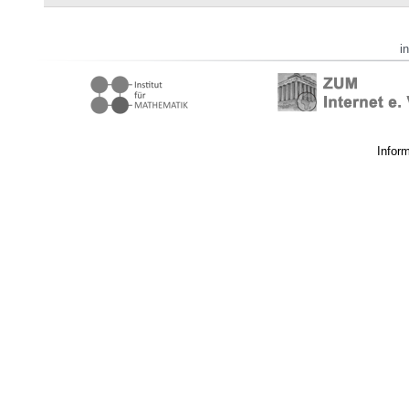
i
Infor