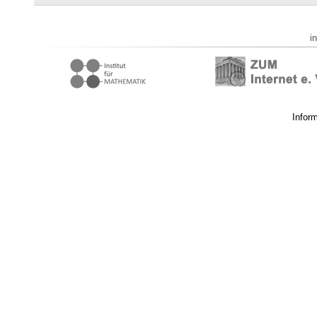
i
Infor