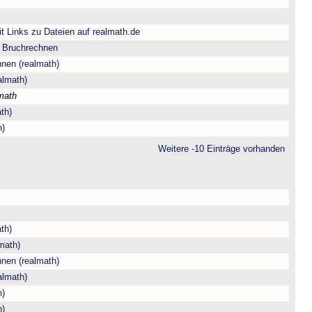
t Links zu Dateien auf realmath.de
m Bruchrechnen
hnen (realmath)
almath)
math
th)
h)
Weitere -10 Einträge vorhanden
th)
math)
hnen (realmath)
almath)
h)
h)