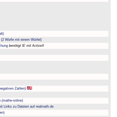
lt)
(2 Würfe mit einem Würfel)
chung
benötigt IE mit ActiveX
negativen Zahlen)
 (mathe-online)
t Links zu Dateien auf realmath.de
en)