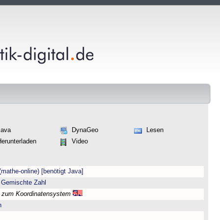
Java
DynaGeo
Lesen
Herunterladen
Video
(mathe-online) [benötigt Java]
 Gemischte Zahl
l zum Koordinatensystem
n