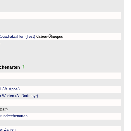
Quadratzahlen (Test)
Online-Übungen
n
echenarten
l (W. Appel)
n Worten (A. Dorfmayr)
lmath
Grundrechenarten
er Zahlen