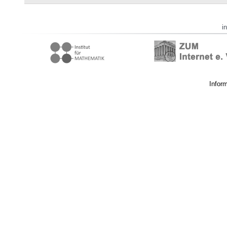
i
Infor