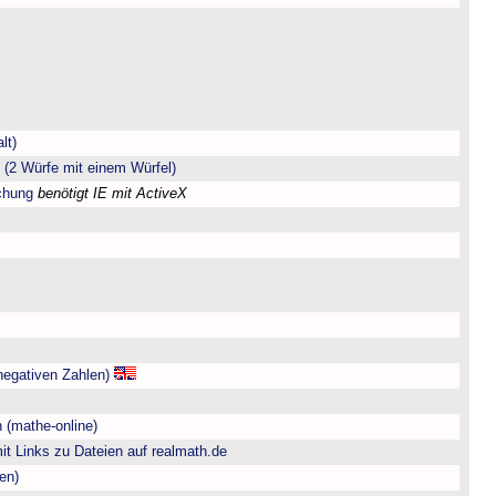
lt)
(2 Würfe mit einem Würfel)
chung
benötigt IE mit ActiveX
negativen Zahlen)
 (mathe-online)
t Links zu Dateien auf realmath.de
en)