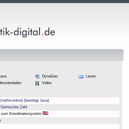
Java
DynaGeo
Lesen
Herunterladen
Video
(mathe-online) [benötigt Java]
 Gemischte Zahl
l zum Koordinatensystem
n