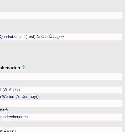
Quadratzahlen (Test)
Online-Übungen
n
echenarten
l (W. Appel)
n Worten (A. Dorfmayr)
lmath
Grundrechenarten
er Zahlen