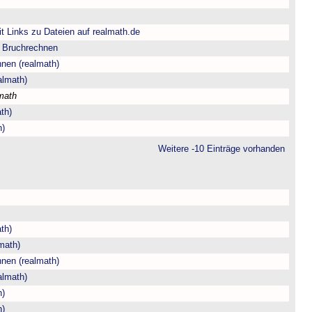
t Links zu Dateien auf realmath.de
m Bruchrechnen
hnen (realmath)
almath)
math
th)
h)
Weitere -10 Einträge vorhanden
th)
math)
hnen (realmath)
almath)
h)
h)