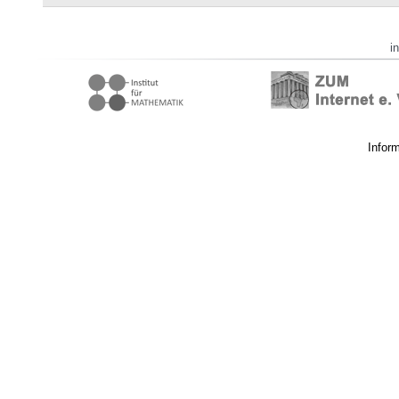
i
Infor