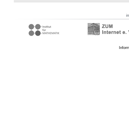
i
Infor