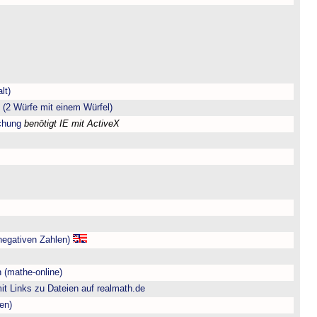
lt)
(2 Würfe mit einem Würfel)
chung
benötigt IE mit ActiveX
negativen Zahlen)
 (mathe-online)
t Links zu Dateien auf realmath.de
en)