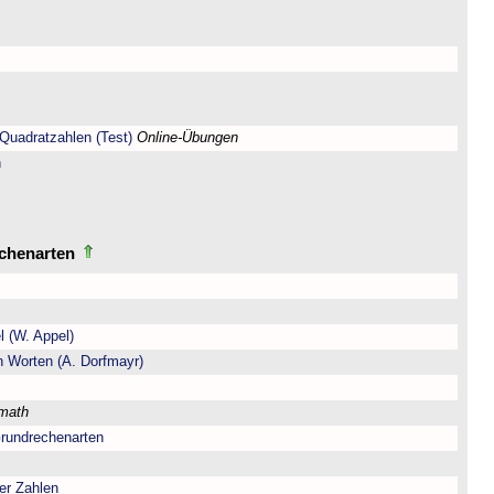
Quadratzahlen (Test)
Online-Übungen
n
echenarten
l (W. Appel)
n Worten (A. Dorfmayr)
lmath
Grundrechenarten
er Zahlen