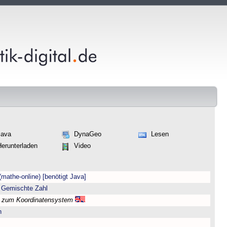
Java
DynaGeo
Lesen
Herunterladen
Video
(mathe-online) [benötigt Java]
 Gemischte Zahl
l zum Koordinatensystem
n