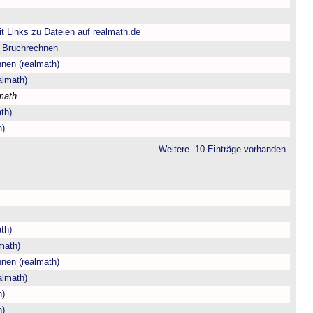
t Links zu Dateien auf realmath.de
m Bruchrechnen
hnen (realmath)
almath)
math
th)
h)
Weitere -10 Einträge vorhanden
th)
math)
hnen (realmath)
almath)
h)
h)