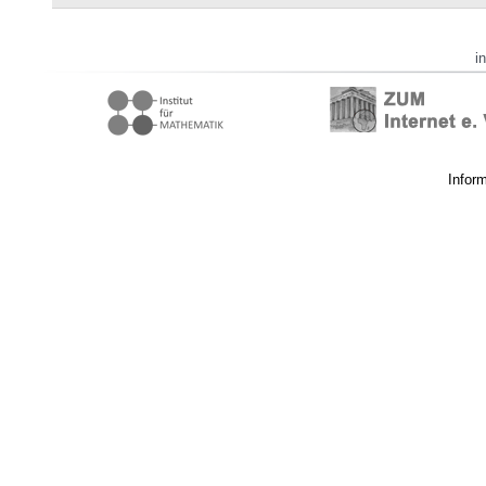
i
Infor