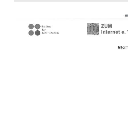
i
Infor