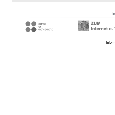
i
Infor