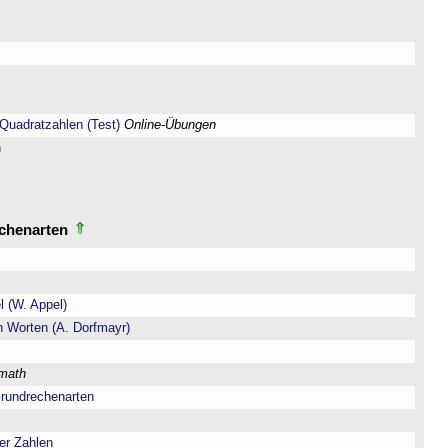
Quadratzahlen (Test)
Online-Übungen
n
echenarten
l (W. Appel)
n Worten (A. Dorfmayr)
lmath
Grundrechenarten
er Zahlen