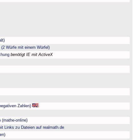
lt)
(2 Würfe mit einem Würfel)
chung
benötigt IE mit ActiveX
negativen Zahlen)
 (mathe-online)
t Links zu Dateien auf realmath.de
en)