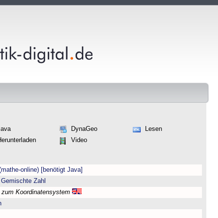
Java
DynaGeo
Lesen
Herunterladen
Video
(mathe-online) [benötigt Java]
 Gemischte Zahl
l zum Koordinatensystem
n