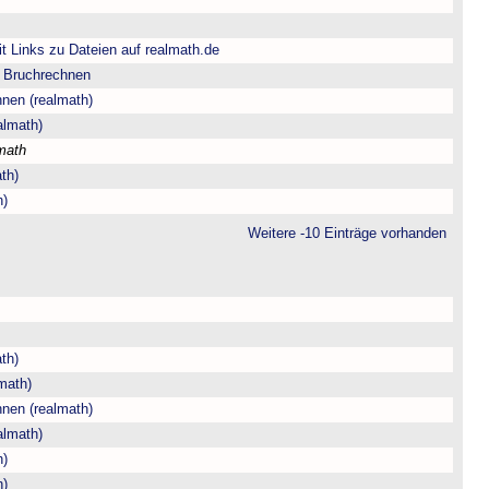
t Links zu Dateien auf realmath.de
m Bruchrechnen
hnen (realmath)
almath)
math
th)
h)
Weitere -10 Einträge vorhanden
th)
math)
hnen (realmath)
almath)
h)
h)