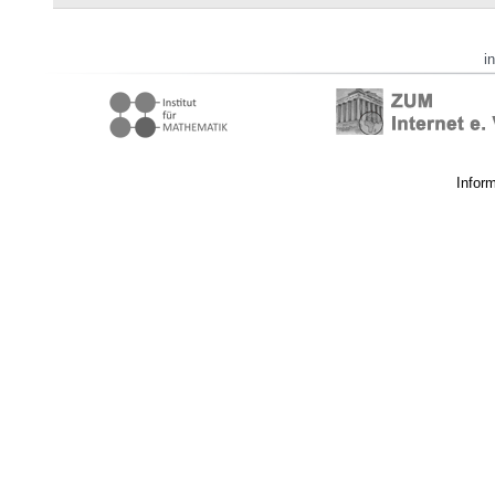
i
Infor