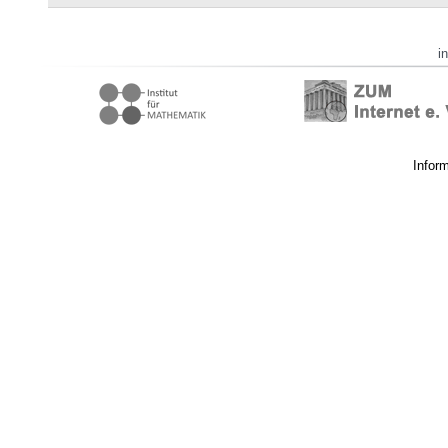
i
Infor