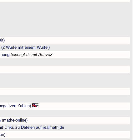
lt)
(2 Würfe mit einem Würfel)
chung
benötigt IE mit ActiveX
negativen Zahlen)
 (mathe-online)
t Links zu Dateien auf realmath.de
en)