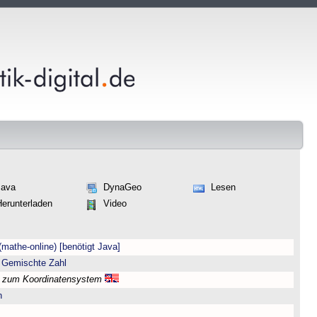
Java
DynaGeo
Lesen
Herunterladen
Video
(mathe-online) [benötigt Java]
 Gemischte Zahl
l zum Koordinatensystem
n