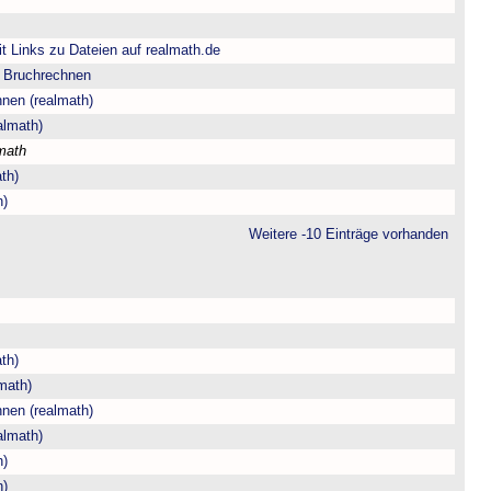
t Links zu Dateien auf realmath.de
m Bruchrechnen
hnen (realmath)
almath)
math
th)
h)
Weitere -10 Einträge vorhanden
th)
math)
hnen (realmath)
almath)
h)
h)