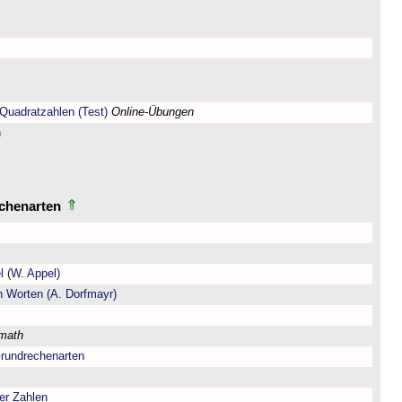
Quadratzahlen (Test)
Online-Übungen
n
echenarten
l (W. Appel)
n Worten (A. Dorfmayr)
lmath
Grundrechenarten
er Zahlen