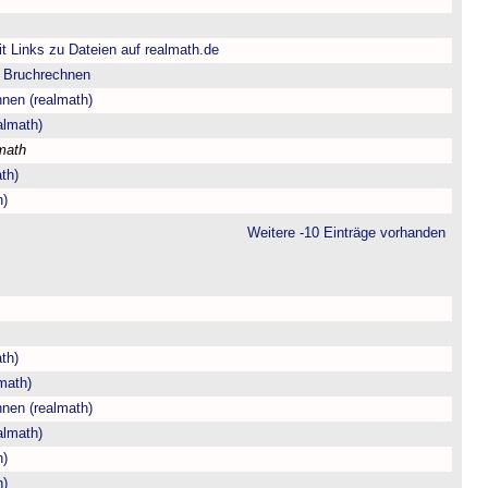
t Links zu Dateien auf realmath.de
m Bruchrechnen
hnen (realmath)
almath)
math
th)
h)
Weitere -10 Einträge vorhanden
th)
math)
hnen (realmath)
almath)
h)
h)