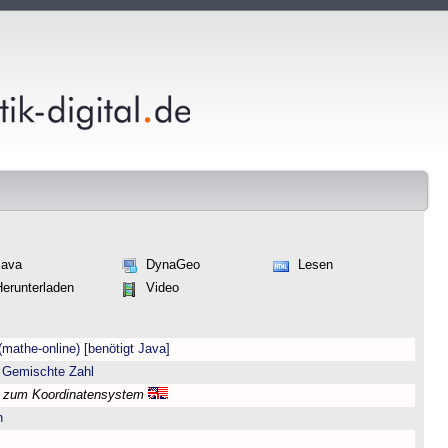
Java
DynaGeo
Lesen
Herunterladen
Video
(mathe-online) [benötigt Java]
 Gemischte Zahl
l zum Koordinatensystem
n