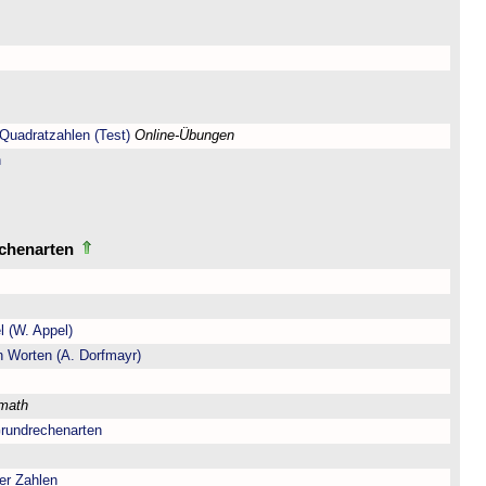
Quadratzahlen (Test)
Online-Übungen
n
echenarten
l (W. Appel)
n Worten (A. Dorfmayr)
lmath
Grundrechenarten
er Zahlen