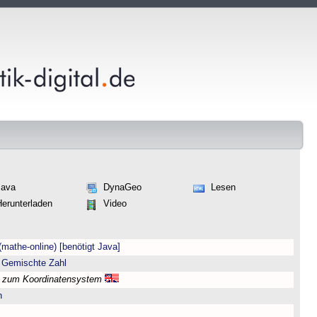
Java
DynaGeo
Lesen
Herunterladen
Video
(mathe-online) [benötigt Java]
 Gemischte Zahl
l zum Koordinatensystem
n