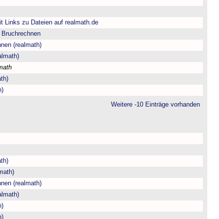
t Links zu Dateien auf realmath.de
m Bruchrechnen
hnen (realmath)
almath)
math
th)
h)
Weitere -10 Einträge vorhanden
th)
math)
hnen (realmath)
almath)
h)
h)