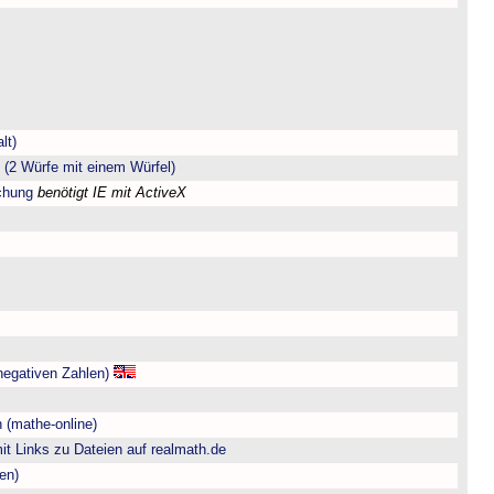
lt)
(2 Würfe mit einem Würfel)
chung
benötigt IE mit ActiveX
negativen Zahlen)
 (mathe-online)
t Links zu Dateien auf realmath.de
en)