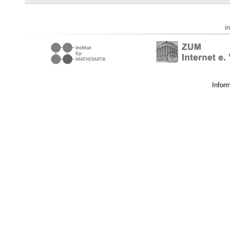
i
Infor