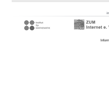
i
Infor