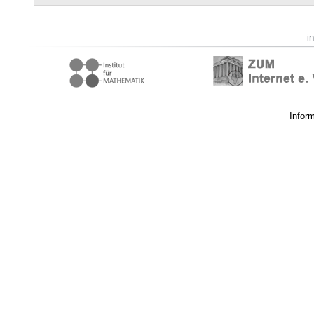
i
Infor