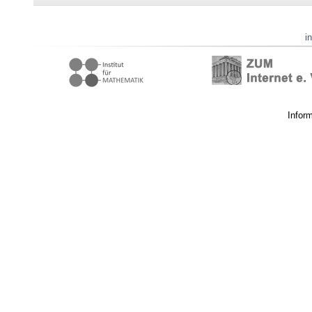
i
Infor