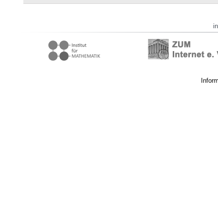
i
Infor