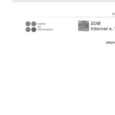
i
Infor