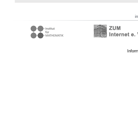
i
Infor