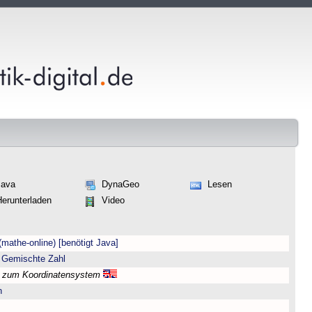
Java
DynaGeo
Lesen
Herunterladen
Video
(mathe-online) [benötigt Java]
 Gemischte Zahl
l zum Koordinatensystem
n