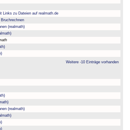
t Links zu Dateien auf realmath.de
m Bruchrechnen
hnen (realmath)
almath)
math
th)
h)
Weitere -10 Einträge vorhanden
th)
math)
hnen (realmath)
almath)
h)
h)