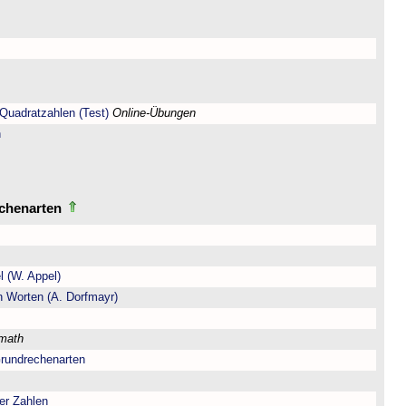
Quadratzahlen (Test)
Online-Übungen
n
echenarten
l (W. Appel)
n Worten (A. Dorfmayr)
lmath
Grundrechenarten
er Zahlen