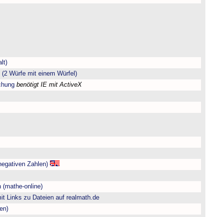
lt)
(2 Würfe mit einem Würfel)
chung
benötigt IE mit ActiveX
negativen Zahlen)
 (mathe-online)
t Links zu Dateien auf realmath.de
en)