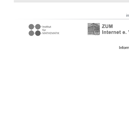
i
Infor