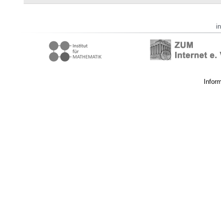
i
Infor