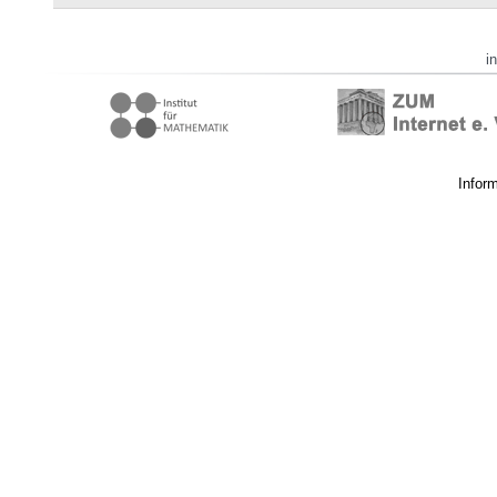
i
Infor