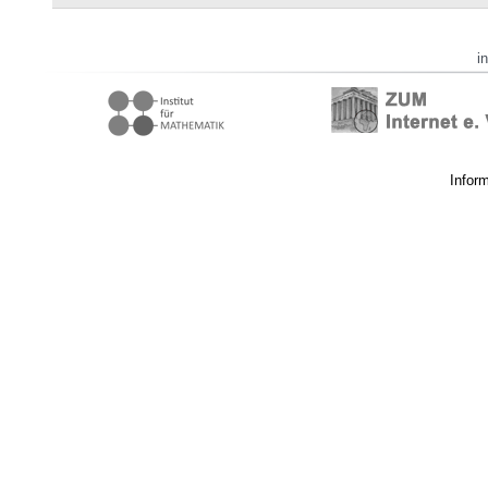
i
Infor