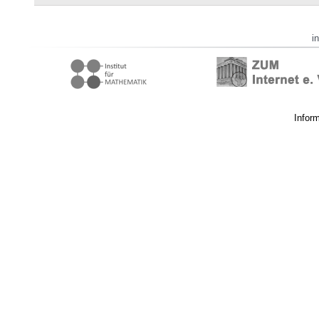
i
Infor