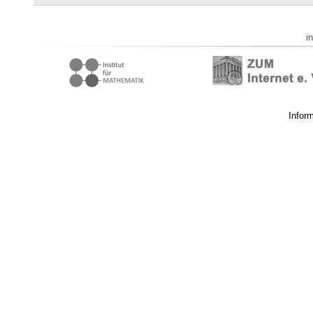
i
Infor