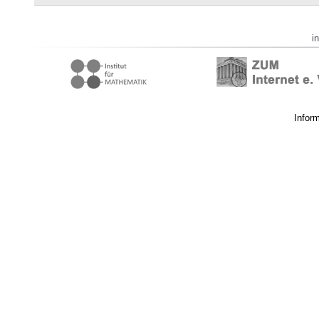
i
Infor