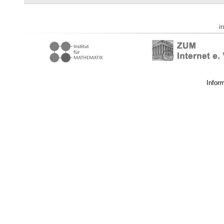
i
Infor