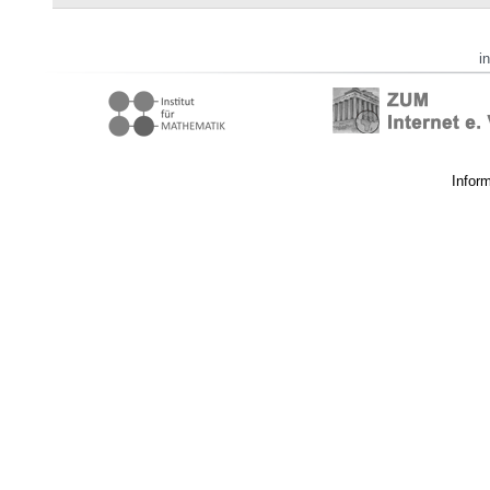
i
Infor