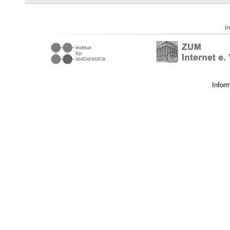
i
Infor