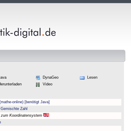
Java
DynaGeo
Lesen
Herunterladen
Video
(mathe-online) [benötigt Java]
 Gemischte Zahl
l zum Koordinatensystem
n