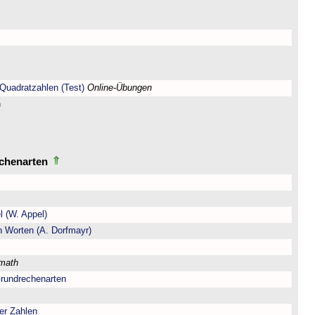
Quadratzahlen (Test)
Online-Übungen
n
echenarten
l (W. Appel)
n Worten (A. Dorfmayr)
lmath
Grundrechenarten
er Zahlen