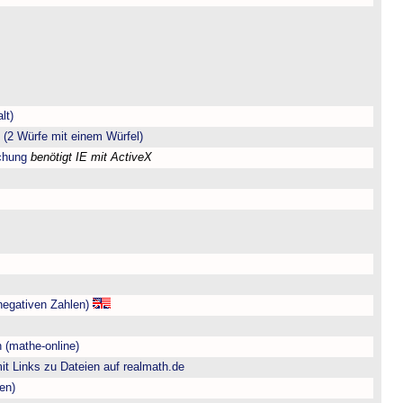
lt)
(2 Würfe mit einem Würfel)
chung
benötigt IE mit ActiveX
negativen Zahlen)
 (mathe-online)
t Links zu Dateien auf realmath.de
en)