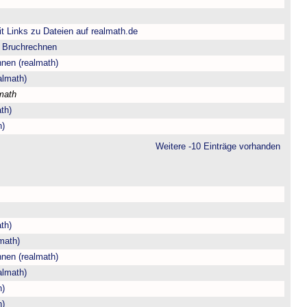
t Links zu Dateien auf realmath.de
m Bruchrechnen
hnen (realmath)
almath)
math
th)
h)
Weitere -10 Einträge vorhanden
th)
math)
hnen (realmath)
almath)
h)
h)