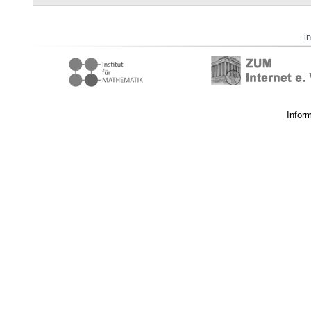
i
Infor