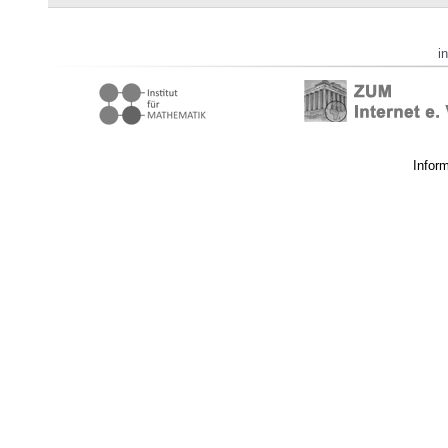
i
Infor