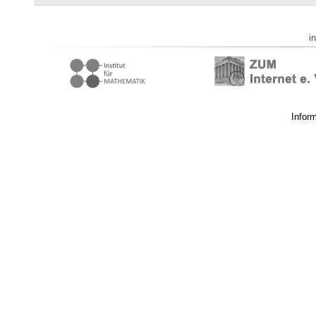
i
Infor