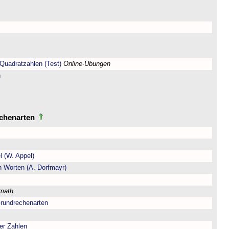
Quadratzahlen (Test)
Online-Übungen
n
echenarten
l (W. Appel)
n Worten (A. Dorfmayr)
lmath
Grundrechenarten
er Zahlen