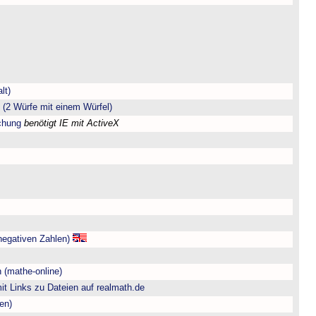
lt)
(2 Würfe mit einem Würfel)
chung
benötigt IE mit ActiveX
negativen Zahlen)
 (mathe-online)
t Links zu Dateien auf realmath.de
en)