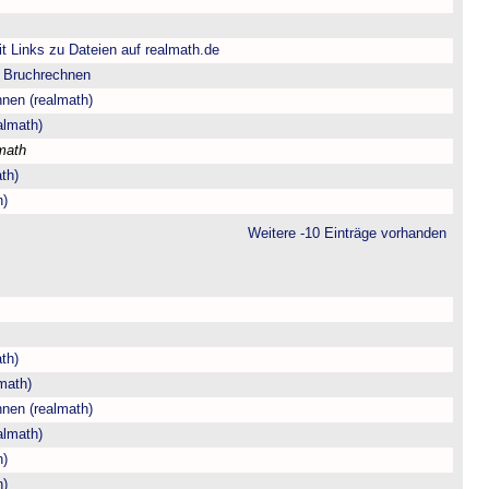
t Links zu Dateien auf realmath.de
m Bruchrechnen
hnen (realmath)
almath)
math
th)
h)
Weitere -10 Einträge vorhanden
th)
math)
hnen (realmath)
almath)
h)
h)