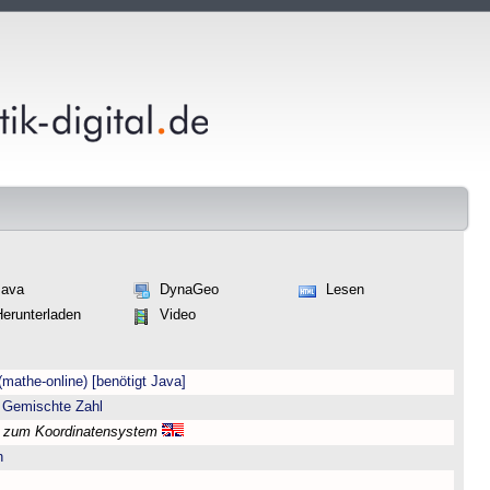
Java
DynaGeo
Lesen
Herunterladen
Video
(mathe-online) [benötigt Java]
 Gemischte Zahl
l zum Koordinatensystem
n