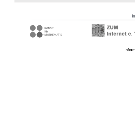
i
Infor