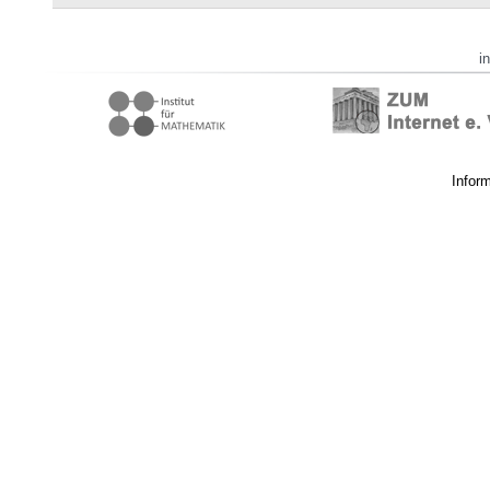
i
Infor