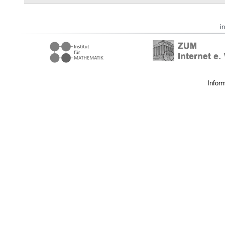
i
Infor