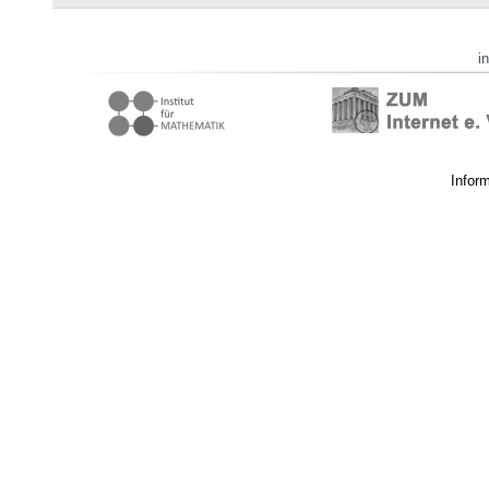
i
Infor