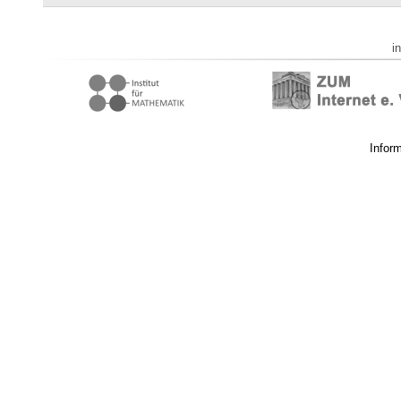
i
Infor